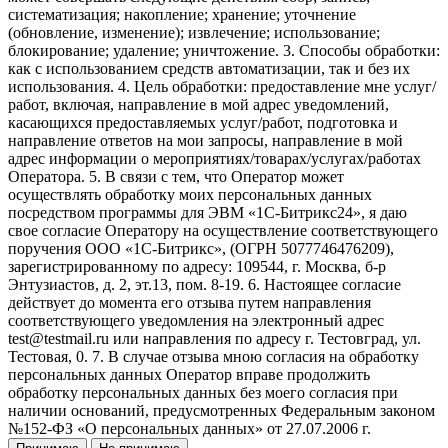
систематизация; накопление; хранение; уточнение
(обновление, изменение); извлечение; использование;
блокирование; удаление; уничтожение. 3. Способы обработки:
как с использованием средств автоматизации, так и без их
использования. 4. Цель обработки: предоставление мне услуг/
работ, включая, направление в мой адрес уведомлений,
касающихся предоставляемых услуг/работ, подготовка и
направление ответов на мои запросы, направление в мой
адрес информации о мероприятиях/товарах/услугах/работах
Оператора. 5. В связи с тем, что Оператор может
осуществлять обработку моих персональных данных
посредством программы для ЭВМ «1С-Битрикс24», я даю
свое согласие Оператору на осуществление соответствующего
поручения ООО «1С-Битрикс», (ОГРН 5077746476209),
зарегистрированному по адресу: 109544, г. Москва, б-р
Энтузиастов, д. 2, эт.13, пом. 8-19. 6. Настоящее согласие
действует до момента его отзыва путем направления
соответствующего уведомления на электронный адрес
test@testmail.ru или направления по адресу г. Тестовград, ул.
Тестовая, 0. 7. В случае отзыва мною согласия на обработку
персональных данных Оператор вправе продолжить
обработку персональных данных без моего согласия при
наличии оснований, предусмотренных Федеральным законом
№152-ФЗ «О персональных данных» от 27.07.2006 г.