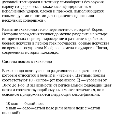
духовной тренировки и технику самообороны без оружия,
наряду со здоровьем, а также квалифицированным
исполнением ударов, блоков и прыжков, выполняющихся
голыми руками и ногами для поражения одного или
нескольких соперников».
Развитие тхэквондо тесно переплетено с историей Кореи.
Историю зарождения тхэквондо можно разделить на четыре
исторических периода: зарождение и развитие корейских
боевых искусств в период трёх государств, боевые искусства
во времена государства Корё, во времена государства Чосон,
современная история тхэквондо.
Система поясов в тхэквондо
В тхэквондо пояса условно разделяются на «цветные» (к
которым относится и белый) и «черные». Цветным поясам
соответствуют 10 «кыпов» (от корейского 급 — уровень) от
10-го до 1-го. В зависимости от региональной федерации цвет
пояса и соответствующий ему кып может отличаться, но в
основном придерживаются следующей классификации:
10 кып — белый пояс
9 кып — бело-жёлтый пояс (или белый пояс с жёлтой
полоской)