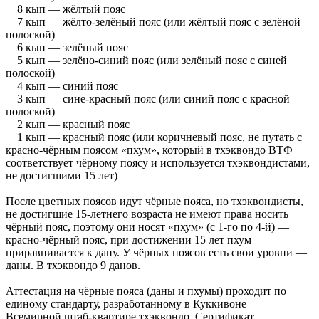
8 кып — жёлтый пояс
7 кып — жёлто-зелёный пояс (или жёлтый пояс с зелёной
полоской)
6 кып — зелёный пояс
5 кып — зелёно-синий пояс (или зелёный пояс с синей
полоской)
4 кып — синий пояс
3 кып — сине-красный пояс (или синий пояс с красной
полоской)
2 кып — красный пояс
1 кып — красный пояс (или коричневый пояс, не путать с
красно-чёрным поясом «пхум», который в тхэквондо ВТФ
соответствует чёрному поясу и используется тхэквондистами,
не достигшими 15 лет)
После цветных поясов идут чёрные пояса, но тхэквондисты,
не достигшие 15-летнего возраста не имеют права носить
чёрный пояс, поэтому они носят «пхум» (с 1-го по 4-й) —
красно-чёрный пояс, при достижении 15 лет пхум
приравнивается к дану. У чёрных поясов есть свои уровни —
даны. В тхэквондо 9 данов.
Аттестация на чёрные пояса (даны и пхумы) проходит по
единому стандарту, разработанному в Куккивоне —
Всемирной штаб-квартире тхэквондо. Сертификат, —