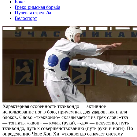
Бокс
Греко-римская борьба
Пулевая стрельба
Велоспорт
Характерная особенность тхэквондо — активное
использование ног в бою, причем как для ударов, так и для
блоков. Слово «тхэквондо» складывается из трёх слов: «тхэ»
— топтать, «квон» — кулак (рука), «-до» — искусство, путь
тхэквондо, путь к совершенствованию (путь руки и ноги). По
определению Чхве Хон Хи, «тхэквондо означает систему