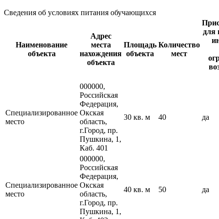
Сведения об условиях питания обучающихся
Прис
для 
Адрес
и
Наименование
места
Площадь
Количество
объекта
нахождения
объекта
мест
ог
объекта
во
000000,
Российская
Федерация,
Специализированное
Окская
30 кв. м
40
да
место
область,
г.Город, пр.
Пушкина, 1,
Каб. 401
000000,
Российская
Федерация,
Специализированное
Окская
40 кв. м
50
да
место
область,
г.Город, пр.
Пушкина, 1,