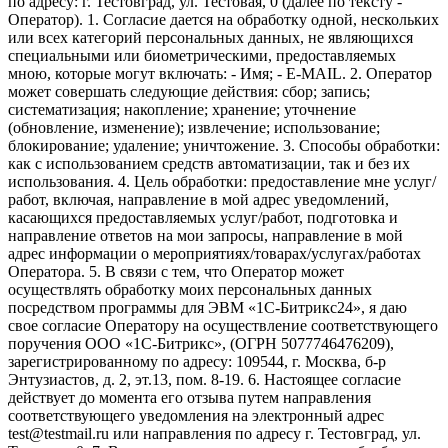
по адресу: г. Тестовград, ул. Тестовая, 0 (далее по тексту -
Оператор). 1. Согласие дается на обработку одной, нескольких
или всех категорий персональных данных, не являющихся
специальными или биометрическими, предоставляемых
мною, которые могут включать: - Имя; - E-MAIL. 2. Оператор
может совершать следующие действия: сбор; запись;
систематизация; накопление; хранение; уточнение
(обновление, изменение); извлечение; использование;
блокирование; удаление; уничтожение. 3. Способы обработки:
как с использованием средств автоматизации, так и без их
использования. 4. Цель обработки: предоставление мне услуг/
работ, включая, направление в мой адрес уведомлений,
касающихся предоставляемых услуг/работ, подготовка и
направление ответов на мои запросы, направление в мой
адрес информации о мероприятиях/товарах/услугах/работах
Оператора. 5. В связи с тем, что Оператор может
осуществлять обработку моих персональных данных
посредством программы для ЭВМ «1С-Битрикс24», я даю
свое согласие Оператору на осуществление соответствующего
поручения ООО «1С-Битрикс», (ОГРН 5077746476209),
зарегистрированному по адресу: 109544, г. Москва, б-р
Энтузиастов, д. 2, эт.13, пом. 8-19. 6. Настоящее согласие
действует до момента его отзыва путем направления
соответствующего уведомления на электронный адрес
test@testmail.ru или направления по адресу г. Тестовград, ул.