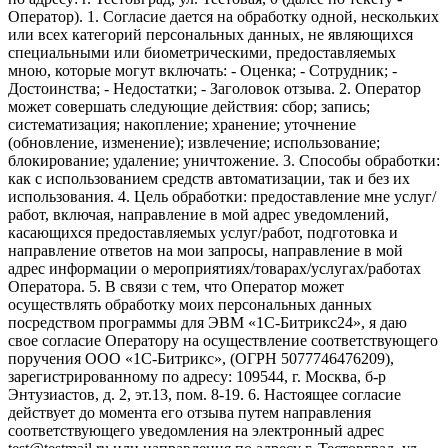
Оператор). 1. Согласие дается на обработку одной, нескольких
или всех категорий персональных данных, не являющихся
специальными или биометрическими, предоставляемых
мною, которые могут включать: - Оценка; - Сотрудник; -
Достоинства; - Недостатки; - Заголовок отзыва. 2. Оператор
может совершать следующие действия: сбор; запись;
систематизация; накопление; хранение; уточнение
(обновление, изменение); извлечение; использование;
блокирование; удаление; уничтожение. 3. Способы обработки:
как с использованием средств автоматизации, так и без их
использования. 4. Цель обработки: предоставление мне услуг/
работ, включая, направление в мой адрес уведомлений,
касающихся предоставляемых услуг/работ, подготовка и
направление ответов на мои запросы, направление в мой
адрес информации о мероприятиях/товарах/услугах/работах
Оператора. 5. В связи с тем, что Оператор может
осуществлять обработку моих персональных данных
посредством программы для ЭВМ «1С-Битрикс24», я даю
свое согласие Оператору на осуществление соответствующего
поручения ООО «1С-Битрикс», (ОГРН 5077746476209),
зарегистрированному по адресу: 109544, г. Москва, б-р
Энтузиастов, д. 2, эт.13, пом. 8-19. 6. Настоящее согласие
действует до момента его отзыва путем направления
соответствующего уведомления на электронный адрес