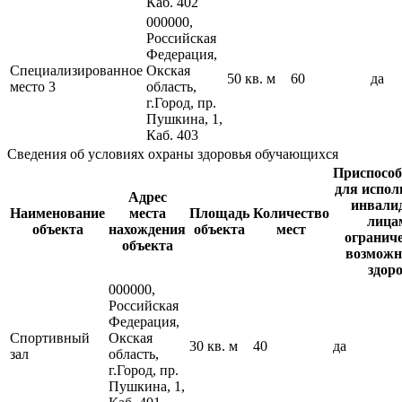
Каб. 402
000000,
Российская
Федерация,
Специализированное
Окская
50 кв. м
60
да
место 3
область,
г.Город, пр.
Пушкина, 1,
Каб. 403
Сведения об условиях охраны здоровья обучающихся
Приспособ
для испол
Адрес
инвали
Наименование
места
Площадь
Количество
лица
объекта
нахождения
объекта
мест
огранич
объекта
возможн
здор
000000,
Российская
Федерация,
Спортивный
Окская
30 кв. м
40
да
зал
область,
г.Город, пр.
Пушкина, 1,