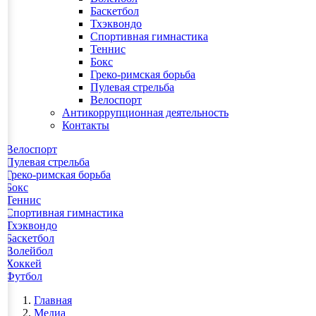
Баскетбол
Тхэквондо
Спортивная гимнастика
Теннис
Бокс
Греко-римская борьба
Пулевая стрельба
Велоспорт
Антикоррупционная деятельность
Контакты
Велоспорт
Пулевая стрельба
Греко-римская борьба
Бокс
Теннис
Спортивная гимнастика
Тхэквондо
Баскетбол
Волейбол
Хоккей
Футбол
Главная
Медиа