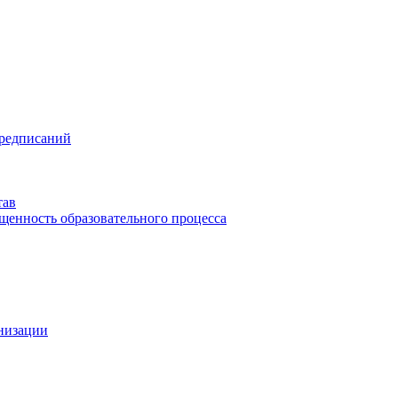
предписаний
тав
щенность образовательного процесса
анизации