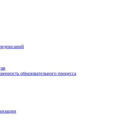
предписаний
тав
щенность образовательного процесса
анизации