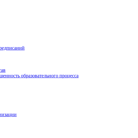
предписаний
тав
щенность образовательного процесса
анизации