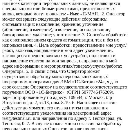
или всех категорий персональных данных, не являющихся
специальными или биометрическими, предоставляемых
мною, которые могут включать: - Имя; - E-MAIL. 2. Оператор
может совершать следующие действия: сбор; запись;
систематизация; накопление; хранение; уточнение
(обновление, изменение); извлечение; использование;
блокирование; удаление; уничтожение. 3. Способы обработки:
как с использованием средств автоматизации, так и без их
использования. 4. Цель обработки: предоставление мне услуг/
работ, включая, направление в мой адрес уведомлений,
касающихся предоставляемых услуг/работ, подготовка и
направление ответов на мои запросы, направление в мой
адрес информации о мероприятиях/товарах/услугах/работах
Оператора. 5. В связи с тем, что Оператор может
осуществлять обработку моих персональных данных
посредством программы для ЭВМ «1С-Битрикс24», я даю
свое согласие Оператору на осуществление соответствующего
поручения ООО «1С-Битрикс», (ОГРН 5077746476209),
зарегистрированному по адресу: 109544, г. Москва, б-р
Энтузиастов, д. 2, эт.13, пом. 8-19. 6. Настоящее согласие
действует до момента его отзыва путем направления
соответствующего уведомления на электронный адрес
test@testmail.ru или направления по адресу г. Тестовград, ул.
Тестовая, 0. 7. В случае отзыва мною согласия на обработку
персональных данных Оператор вправе продолжить