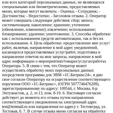
или всех категорий персональных данных, не являющихся
специальными или биометрическими, предоставляемых
мною, которые могут включать: - Оценка; - Сотрудник; -
Достоинства; - Недостатки; - Заголовок отзыва. 2. Оператор
может совершать следующие действия: сбор; запись;
систематизация; накопление; хранение; уточнение
(обновление, изменение); извлечение; использование;
блокирование; удаление; уничтожение. 3. Способы обработки:
как с использованием средств автоматизации, так и без их
использования. 4. Цель обработки: предоставление мне услуг/
работ, включая, направление в мой адрес уведомлений,
касающихся предоставляемых услуг/работ, подготовка и
направление ответов на мои запросы, направление в мой
адрес информации о мероприятиях/товарах/услугах/работах
Оператора. 5. В связи с тем, что Оператор может
осуществлять обработку моих персональных данных
посредством программы для ЭВМ «1С-Битрикс24», я даю
свое согласие Оператору на осуществление соответствующего
поручения ООО «1С-Битрикс», (ОГРН 5077746476209),
зарегистрированному по адресу: 109544, г. Москва, б-р
Энтузиастов, д. 2, эт.13, пом. 8-19. 6. Настоящее согласие
действует до момента его отзыва путем направления
соответствующего уведомления на электронный адрес
test@testmail.ru или направления по адресу г. Тестовград, ул.
Тестовая, 0. 7. В случае отзыва мною согласия на обработку